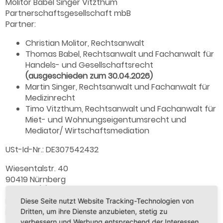
Molitor Babel Singer Vitzthum
Partnerschaftsgesellschaft mbB
Partner:
Christian Molitor, Rechtsanwalt
Thomas Babel, Rechtsanwalt und Fachanwalt für
Handels- und Gesellschaftsrecht
(ausgeschieden zum 30.04.2026)
Martin Singer, Rechtsanwalt und Fachanwalt für
Medizinrecht
Timo Vitzthum, Rechtsanwalt und Fachanwalt für
Miet- und Wohnungseigentumsrecht und
Mediator/ Wirtschaftsmediation
USt-Id-Nr.: DE307542432
Wiesentalstr. 40
90419 Nürnberg
Tel. +49 (0) 911 / 810068-00
Fax +49 (0) 911 / 810068-99
Diese Seite nutzt Website Tracking-Technologien von
Dritten, um ihre Dienste anzubieten, stetig zu
E-Mail:
kanzlei@mbsv-rechtsanwaelte.de
verbessern und Werbung entsprechend der Interessen