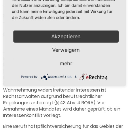
Amtsgericht Nürnberg PR 252
der Nutzer anzuzeigen. Ich bin damit einverstanden
und kann meine Einwilligung jederzeit mit Wirkung für
Die Rechtsanwälte der Kanzlei sind nach dem Recht
die Zukunft widerrufen oder ändern.
der Bundesrepublik Deutschland als Rechtsanwalt
zugelassen und Mitglied der Rechtsanwaltskammer
Nürnberg, Fürther Str. 115, 90429 Nürnberg.
Akzeptieren
Zu den maßgeblichen berufsrechtlichen Regelungen
Verweigern
gehören die Bundesrechtsanwaltsordnung (BRAO), die
Berufsordnung der Rechtsanwälte (BORA), das
mehr
Rechtsanwaltsvergütungsgesetz (RVG), die
Fachanwaltsordnung (FAO) und die Berufsregeln der
Rechtsanwälte der Europäischen Union (CCBE), die
Powered by
&
unter
www.brak.de
eingesehen werden können. Die
Wahrnehmung widerstreitender Interessen ist
Rechtsanwälten aufgrund berufsrechtlicher
Regelungen untersagt (§ 43 Abs. 4 BORA). Vor
Annahme eines Mandates wird daher geprüft, ob ein
Interessenkonflikt vorliegt.
Eine Berufshaftpflichtversicherung für das Gebiet der